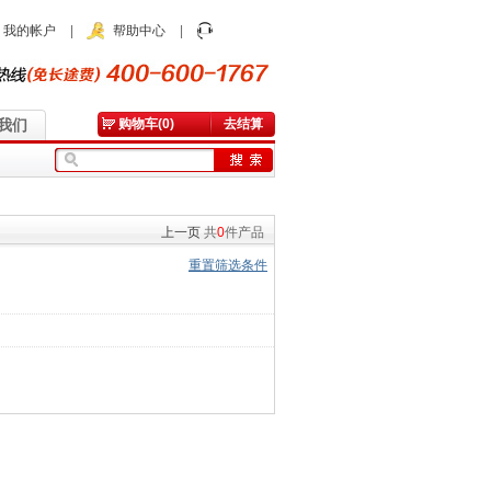
我的帐户
|
帮助中心
|
我们
购物车(0)
去结算
上一页
共
0
件产品
重置筛选条件